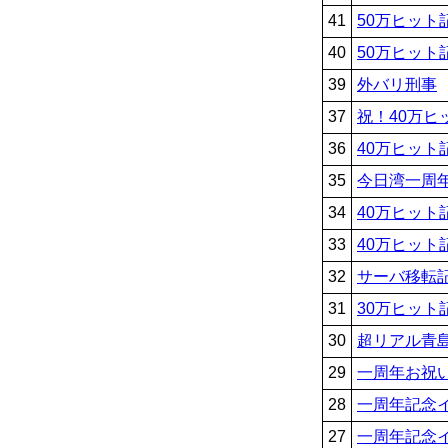
41
50万ヒット
40
50万ヒット
39
外バリ刑事
37
祝！40万ヒ
36
40万ヒット
35
今日湾一周
34
40万ヒット
33
40万ヒット
32
サーバ移転
31
30万ヒット
30
超リアル青
29
一周年お祝
28
一周年記念
27
一周年記念