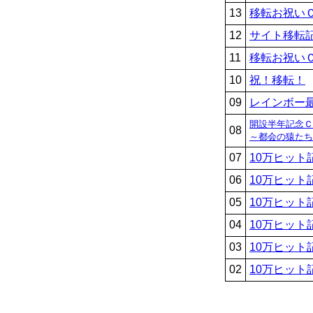
13
移転お祝い
12
サイト移転
11
移転お祝い
10
祝！移転！
09
レインボー
開設半年記念Ｃ
08
～都会の猿たち
07
10万ヒット
06
10万ヒット
05
10万ヒット
04
10万ヒット
03
10万ヒット
02
10万ヒット