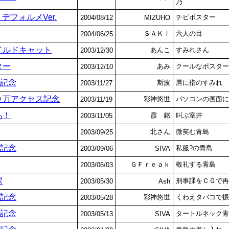
乃
デフォルメVer.
チビポスター
2004/08/12
MIZUHO
ＳＡＫＩ
六人の目
2004/06/25
イルドキャット
あんこ
すみれさん
2003/12/30
ター
あみ
クールなポスター
2003/12/10
ト記念
斯波
唇に指のすみれ
2003/11/27
０万アクセス記念
彩神悠世
パソコンの画面に
2003/11/19
あ！
霞 銘
叫ぶ室井
2003/11/05
北さん
微笑む青島
2003/09/25
ト記念
私服?の青島
2003/09/06
SIVA
ＧＦｒｅａｋ
敬礼する青島
2003/06/03
課
刑事課をＣＧで再
2003/05/30
Ash
ト記念
彩神悠世
くわえタバコで振
2003/05/28
ト記念
タートルネック青
2003/05/13
SIVA