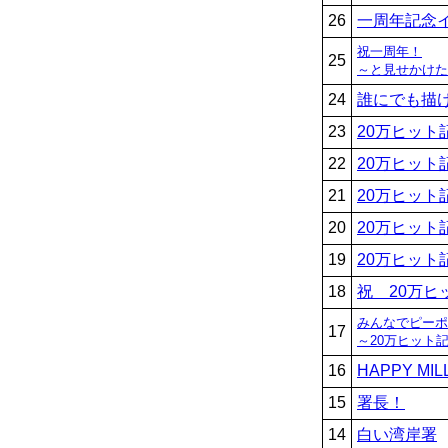
26
一周年記念
祝一周年！
25
～と見せかけた
24
誰にでも描
23
20万ヒット
22
20万ヒット
21
20万ヒット
20
20万ヒット
19
20万ヒット
18
祝 20万ヒ
みんなでピーポ
17
～20万ヒット
16
HAPPY MIL
15
署長！
14
白い湾岸署