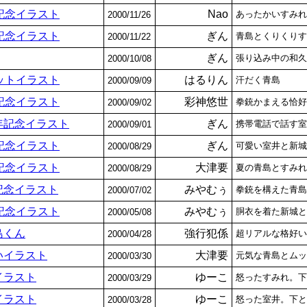
記念イラスト
Nao
あったかいすみれ
2000/11/26
記念イラスト
ぎん
青島とくりくりす
2000/11/22
ぎん
張り込み中の和久
2000/10/08
ットイラスト
はるりん
汗だく青島
2000/09/09
記念イラスト
彩神悠世
拳銃かまえる恰好
2000/09/02
年記念イラスト
ぎん
携帯電話で話す室
2000/09/01
記念イラスト
ぎん
可愛い室井と新城
2000/08/29
記念イラスト
大津要
夏の青島とすみれ
2000/08/29
記念イラスト
みやむぅ
拳銃を構えた青島
2000/07/02
記念イラスト
みやむぅ
胴衣を着た新城と
2000/05/08
島くん
強行犯係
超リアルな格好い
2000/04/28
いイラスト
大津要
元気な青島とムッ
2000/03/30
イラスト
ゆーこ
怒ったすみれ。下
2000/03/29
イラスト
ゆーこ
怒った室井。下と
2000/03/28