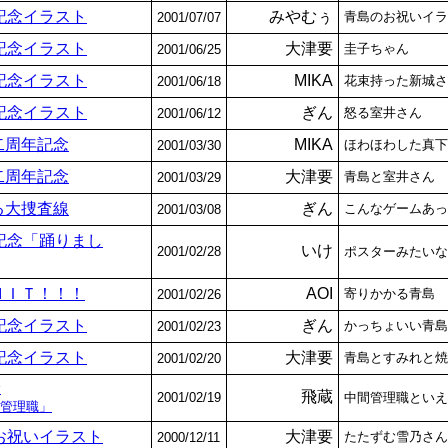
記念イラスト
みやむぅ
青島のお祝いイラ
2001/07/07
記念イラスト
大津要
圭子ちゃん
2001/06/25
記念イラスト
MIKA
花束持った新城さ
2001/06/18
記念イラスト
ぎん
怒る室井さん
2001/06/12
二周年記念
MIKA
ほわほわした真下
2001/03/30
二周年記念
大津要
青島と室井さん
2001/03/29
る大捜査線
ぎん
こんなゲームあっ
2001/03/08
記念「踊りまし
いけ
2001/02/28
ポスターみたいな
ＨＩＴ！！！
AOI
寄りかかる青島
2001/02/26
記念イラスト
ぎん
かっちょいい青島
2001/02/23
記念イラスト
大津要
青島とすみれと焼
2001/02/20
念
飛蔵
2001/02/19
中間管理職といえ
管理職」
お祝いイラスト
大津要
たたずむ雪乃さん
2000/12/11