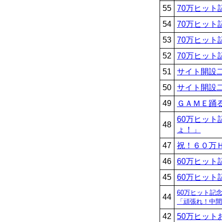
55
70万ヒット
54
70万ヒット
53
70万ヒット
52
70万ヒット
51
サイト開設
50
サイト開設
49
ＧＡＭＥ踊
60万ヒット
48
ょ！」
47
祝！６０万
46
60万ヒット
45
60万ヒット
60万ヒット記
44
「頑張れ！中間
42
50万ヒット