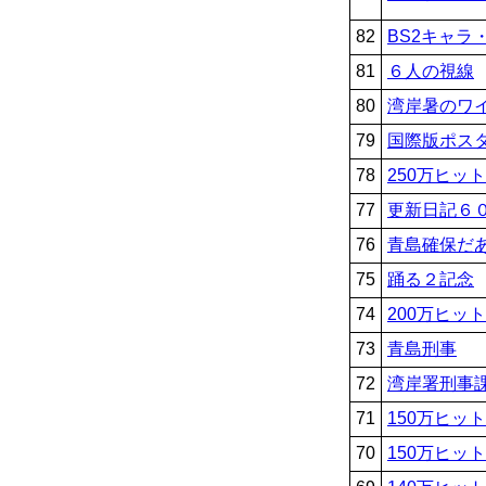
82
BS2キャラ・
81
６人の視線
80
湾岸暑のワ
79
国際版ポス
78
250万ヒッ
77
更新日記６
76
青島確保だ
75
踊る２記念
74
200万ヒッ
73
青島刑事
72
湾岸署刑事
71
150万ヒッ
70
150万ヒッ