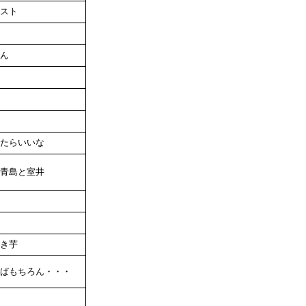
スト
ん
たらいいな
青島と室井
き芋
ばもちろん・・・