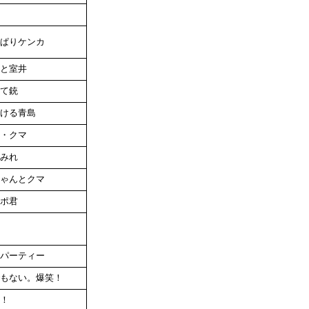
ぱりケンカ
と室井
て銃
ける青島
・クマ
みれ
ゃんとクマ
ポ君
パーティー
もない。爆笑！
！