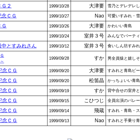
ＣＧ２
大津要
雪乃とデレデレし
1999/10/28
記念ＣＧ
Nao
可愛いすみれ・雪
1999/10/27
ＣＧ
大津要
かわいい青島
1999/10/26
室井３号
みんなでパーティ
1999/10/24
最中とすみれさん
室井３号
食いしん坊すみれ
1999/10/12
Ｇ
すか
1999/09/28
男全員猿と嬉しそ
～
記念ＣＧ
大津要
すみれと青島ピー
1999/09/20
記念ＣＧ
松笛晶
かっちょいい青島
1999/09/20
記念ＣＧ
すか
背中合せの室井と
1999/09/19
記念ＣＧ
こひつじ
全員出演のパレー
1999/09/15
記念ＣＧ
飛蔵
すみれ・青島・ス
1999/09/14
記念ＣＧ
Nao
すみれと手乗り青
1999/09/13