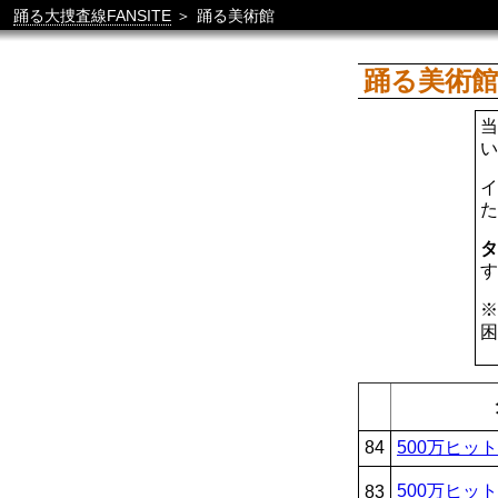
踊る大捜査線FANSITE
＞
踊る美術館
踊る美術
当
い
イ
た
タ
す
※
困
84
500万ヒッ
500万ヒッ
83