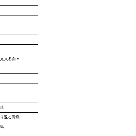
見入る面々
現
り返る青島
島