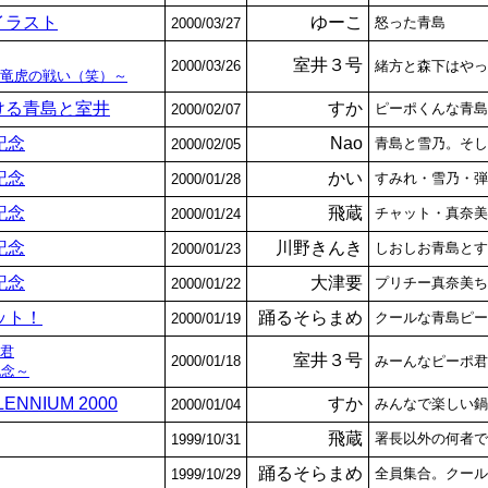
イラスト
ゆーこ
怒った青島
2000/03/27
室井３号
2000/03/26
緒方と森下はやっ
竜虎の戦い（笑）～
ける青島と室井
すか
ピーポくんな青島
2000/02/07
記念
Nao
青島と雪乃。そし
2000/02/05
記念
かい
すみれ・雪乃・弾
2000/01/28
記念
飛蔵
チャット・真奈美
2000/01/24
記念
川野きんき
しおしお青島とす
2000/01/23
記念
大津要
プリチー真奈美ち
2000/01/22
ット！
踊るそらまめ
クールな青島ピー
2000/01/19
君
室井３号
2000/01/18
みーんなピーポ君
記念～
LENNIUM 2000
すか
みんなで楽しい鍋
2000/01/04
飛蔵
署長以外の何者で
1999/10/31
踊るそらまめ
全員集合。クール
1999/10/29