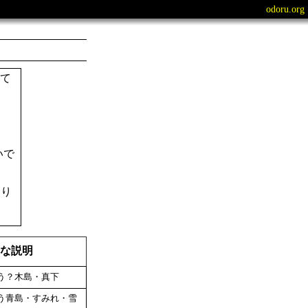
odoru.org
て
いで
。
なり
な説明
祝う？木島・真下
祝う青島・すみれ・雪