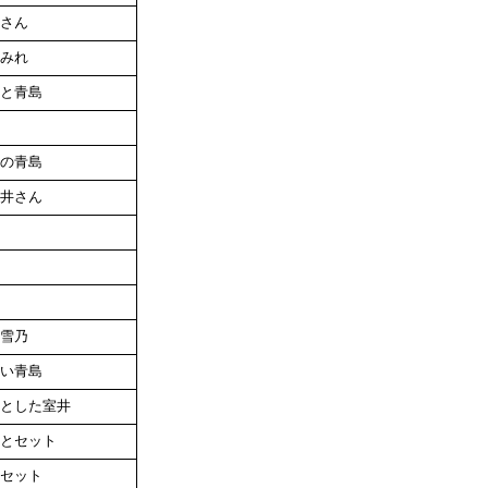
さん
みれ
と青島
の青島
井さん
雪乃
い青島
とした室井
とセット
セット