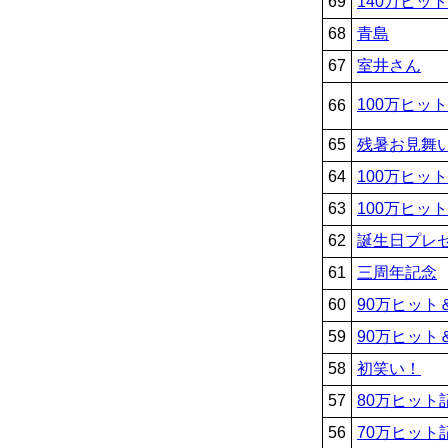
69
140万ヒッ
68
青島
67
室井さん
100万ヒッ
66
65
残暑お見舞
64
100万ヒッ
63
100万ヒッ
62
誕生日プレ
61
三周年記念
60
90万ヒット
59
90万ヒット
58
初笑い！
57
80万ヒット
56
70万ヒット