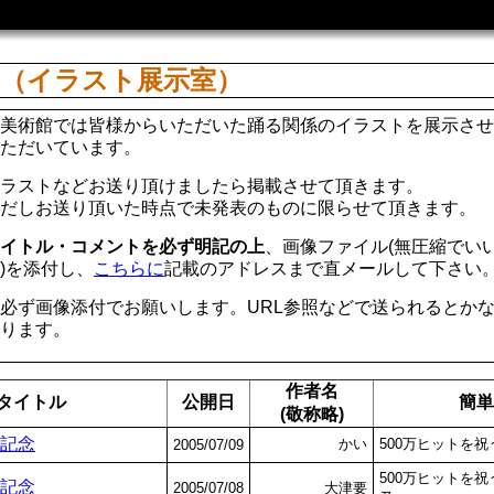
館（イラスト展示室）
美術館では皆様からいただいた踊る関係のイラストを展示させ
ただいています。
ラストなどお送り頂けましたら掲載させて頂きます。
だしお送り頂いた時点で未発表のものに限らせて頂きます。
イトル・コメントを必ず明記の上
、画像ファイル(無圧縮でい
)を添付し、
こちらに
記載のアドレスまで直メールして下さい
必ず画像添付でお願いします。URL参照などで送られるとか
ります。
作者名
タイトル
公開日
簡単
(敬称略)
ト記念
かい
500万ヒットを
2005/07/09
500万ヒットを
ト記念
2005/07/08
大津要