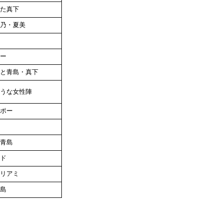
た真下
乃・夏美
ー
と青島・真下
うな女性陣
ポー
青島
ド
リアミ
島