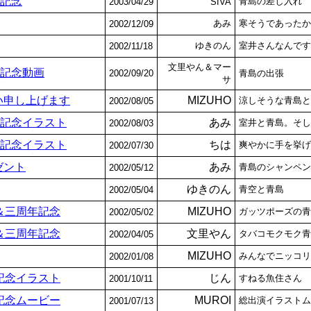
ト記念
青島の差し入れ
2003/04/29
SIVA
あみ
寒そうであったか
2002/12/09
ゆきのん
室井さんなんです
2002/11/18
文里やん＆マー
ト記念動画
2002/09/20
青島の出張
サ
い申し上げます
MIZUHO
涼しそうな青島と
2002/08/05
ト記念イラスト
あみ
室井と青島。そし
2002/08/03
ト記念イラスト
ちは
爽やかに手を挙げ
2002/07/30
ゼント
あみ
青島のシャンペン
2002/05/12
ゆきのん
青空と青島
2002/05/04
＆三周年記念
MIZUHO
ガッツポーズの青
2002/05/02
＆三周年記念
文里やん
タバコモクモク青
2002/04/05
MIZUHO
みんなでニッコリ
2002/01/08
記念イラスト
じん
すねる魚住さん
2001/10/11
記念ムービー
MUROI
総出演イラストム
2001/07/13