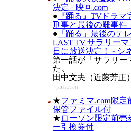
決定 - 映画.com
●
『踊る』TVドラマ
刑事と最後の難事件」-O
●
「踊る」最後のテレ
LAST TV サラリ
日に放送決定！ - 
第一話が「サラリー
た。
田中文夫（近藤芳正
（2012.7.24）
★
ファミマ.com限
保管ファイル付
★
ローソン限定前売券
ー引換券付