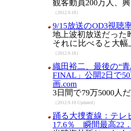
観客動員200万人、興
（2012.9.18）
9/15放送のOD3視聴率
地上波初放送だった昨年
それに比べると大幅
（2012.9.18）
織田裕二、最後の“青
FINAL」公開2日で5
画.com
3日間で79万5000
（2012.9.10 Updated）
踊る大捜査線：テレ
17.6％ 瞬間最高22．