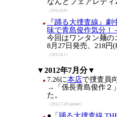
なんとフェアレディ
（2012.8.8）
『踊る大捜査線』劇
味で青島俊作気分！ 
今回はワンタン麺の
8月27日発売、218円(
（2012.8.1）
▼2012年7月分▼
7.26に
本店
で捜査員
→「係長青島俊作２
た。
（2012.7.26 update）
●
「踊る大捜査線 THE