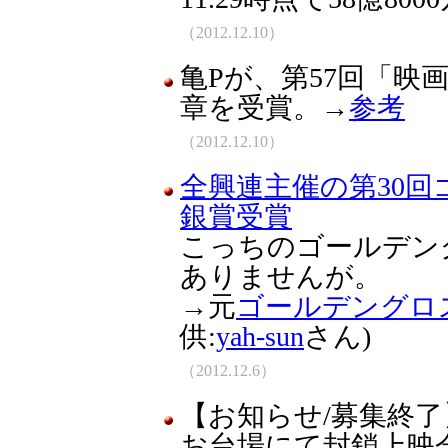
（2012.12.10）
亀Pが、第57回「映
章を受賞。→
参考
（2012.12.10）
全興連主催の第30回
銀賞受賞
こっちのゴールデン
ありませんが。
→元
ゴールデングロ
供:
yah-sun
さん)
（2012.12.6）
【お知らせ/募集終了
お台場にて封鎖上映会開