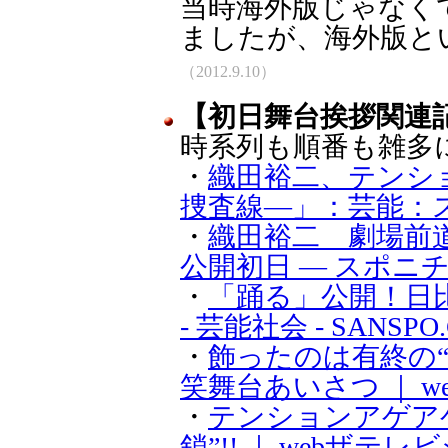
当時海外版じゃなく
ましたが、海外版と
（2012.9.10）
【初日舞台挨拶関連
時系列も順番も雑多
・
織田裕二、テンシ
捜査線―」：芸能：
・
織田裕二 劇場前道
公開初日 ― スポニ
・
「踊る」公開！日
- 芸能社会 - SANSPO
・
飾ったのは有終の“
笑舞台あいさつ ｜ 
・
テンションアゲア
鎖”!! ｜ webザテレ