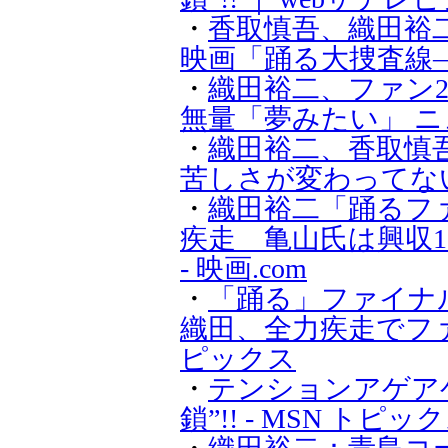
・
香取慎吾、織田裕
映画「踊る大捜査線
・
織田裕二、ファン2
無量「夢みたい」 ニュー
・
織田裕二、香取慎
苦しさが変わってない」 
・
織田裕二「踊るフ
疾走 亀山氏は興収1
- 映画.com
・
「踊る」ファイナ
織田、全力疾走でファ
ピックス
・
テンションアゲア
鎖”!! - MSN トピッ