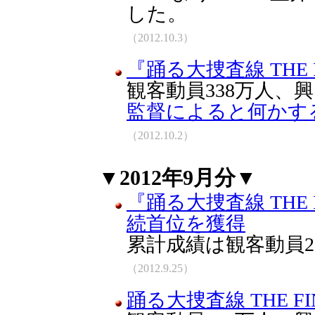
した。
（2012.10.3）
『踊る大捜査線 THE 
観客動員338万人、興収
監督によると何かす
（2012.10.2）
▼2012年9月分▼
『踊る大捜査線 THE
続首位を獲得
累計成績は観客動員2
（2012.9.25）
踊る大捜査線 THE F