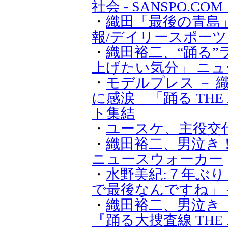
社会 - SANSPO.C
・
織田「最後の青島
報/デイリースポーツ on
・
織田裕二、“踊る
上げたい気分」 ニュース
・
モデルプレス － 
に感涙 「踊る THE
ト集結
・
ユースケ、主役交
・
織田裕二、男泣き
ニュースウォーカー
・
水野美紀:７年ぶ
で最後なんですね」－
・
織田裕二、男泣き
『踊る大捜査線 THE F