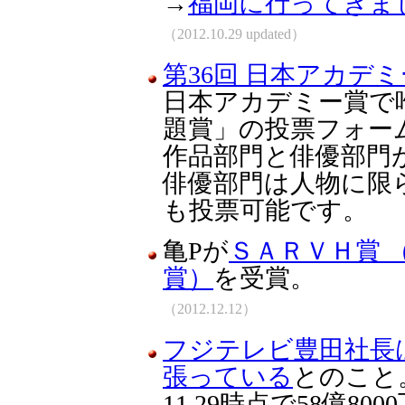
→
福岡に行ってきま
（2012.10.29 updated）
第36回 日本アカデ
日本アカデミー賞で
題賞」の投票フォー
作品部門と俳優部門
俳優部門は人物に限
も投票可能です。
亀Pが
ＳＡＲＶＨ賞 
賞）
を受賞。
（2012.12.12）
フジテレビ豊田社長
張っている
とのこと
11.29時点で58億80