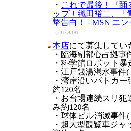
・
これで最後！『踊
ップ！織田裕二、「
撃告白！ - MSN エ
（2012.4.19）
本店
にて募集してい
・臨海副都心占拠事件( 1
・科学館ロボット暴走事件(
・江戸銭湯渇水事件( 2/
・湾岸沿いパトカー強奪事
約120名
・お台場連続スリ犯逃走事
み約120名
・球体ビル消滅事件( 2/2
・超大型観覧車ジャック事