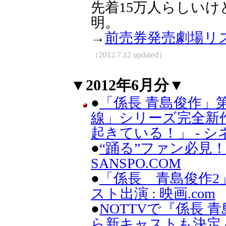
先着15万人らしい
明。
→
前売券発売劇場リ
（2012.7.12 updated）
▼2012年6月分▼
●
「係長 青島俊作」
線」シリーズ完全新
起きている！」 - 
●
“踊る”ファン必見！
SANSPO.COM
●
「係長 青島俊作2
スト出演 : 映画.com
●
NOTTVで『係長
ら新キャストも決定 -OR