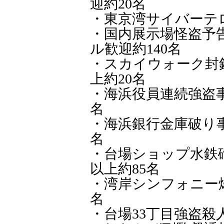
迎約20名
・東京湾サイバーテロ事件(
・国内展示場怪盗予告事件
ル歓迎約140名
・スカイウォーク封鎖命令事
上約20名
・海浜役員連続強盗事件( 
名
・海浜銀行金庫破り事件( 3
名
・台場ショップ水鉄砲3丁盗
以上約85名
・湾岸シンフォニー爆破未遂
名
・台場33丁目強盗殺人未遂