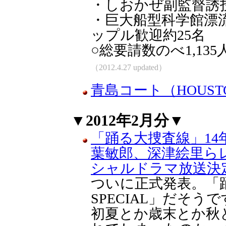
・しおかぜ副監督誘拐事件(
・巨大船型科学館漂流未遂事
ップル歓迎約25名
○総要請数のべ1,135
（2012.4.27 updated）
青島コート（HOUSTO
▼2012年2月分▼
「踊る大捜査線」1
葉敏郎、深津絵里ら
シャルドラマ放送決定
ついに正式発表。「踊る
SPECIAL」だそう
初夏とか歳末とか秋