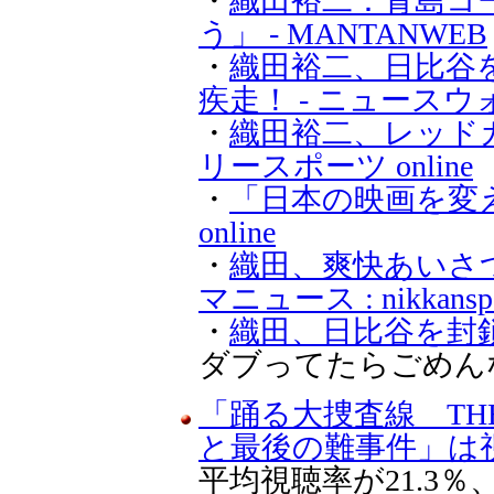
・
織田裕二：青島コ
う」 - MANTANWEB
・
織田裕二、日比谷
疾走！ - ニュースウ
・
織田裕二、レッド
リースポーツ online
・
「日本の映画を変
online
・
織田、爽快あいさつ
マニュース : nikkanspo
・
織田、日比谷を封
ダブってたらごめん
「踊る大捜査線 THE
と最後の難事件」は視
平均視聴率が21.3％