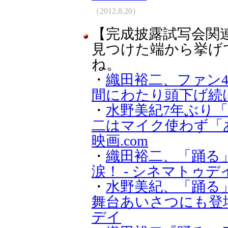
（2012.8.20）
【完成披露試写会関
見つけた端から挙げ
ね。
・
織田裕二、ファン4
間にわたり頭下げ続ける 
・
水野美紀7年ぶり
二はマイク使わず「あ
映画.com
・
織田裕二、「踊る
涙！ - シネマトゥデ
・
水野美紀、「踊る
舞台あいさつにも登場
デイ