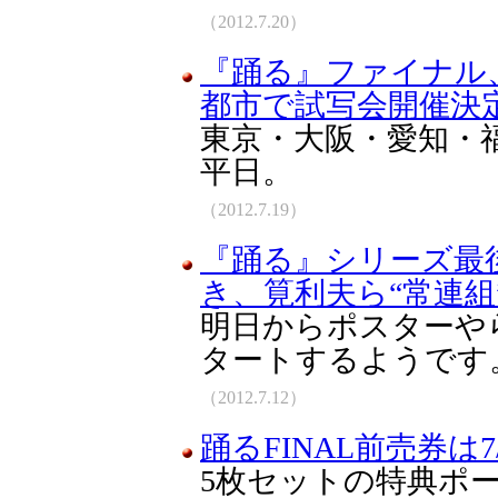
（2012.7.20）
『踊る』ファイナル、
都市で試写会開催決定
東京・大阪・愛知・
平日。
（2012.7.19）
『踊る』シリーズ最
き、筧利夫ら“常連組”も
明日からポスターやら予
タートするようです
（2012.7.12）
踊るFINAL前売券は7
5枚セットの特典ポ