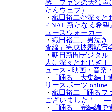
感 ファンの大歓声に感
たんウェブ）
・
織田裕二が深々とお
FINAL 新たなる希
ュースウォーカー
・
織田裕二、男泣き
査線」完成披露試写
・
朝日新聞デジタル：
人に深々とおじぎ！ 
ュース - 映画・音楽
・
「踊る」大集結！青
リースポーツ online
・
織田裕二「踊るフ
ございました！」 ― スポ
・
「踊る」完結編で青