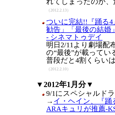
れてしまったのか、
（2012.2.13）
ついに完結!!『踊る4
勧告」「最後の結婚
- シネマトゥデイ
明日2/11より劇場
の“最後”が載ってい
普段だと4割くらい
（2012.2.10）
▼2012年1月分▼
9/1にスペシャルド
→
イ・ヘイン、『踊る
ARAキュリが推薦-K