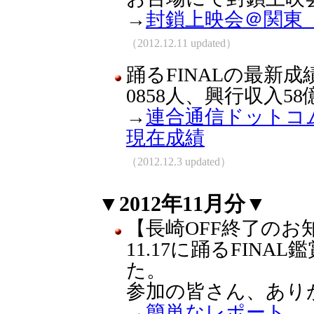
→
封鎖上映会＠関東
（2012.12.11 updated）
踊るFINALの最新成績
0858人、興行収入58億
→
連合通信ドットコム 
現在成績
（2012.12.3 updated）
▼2012年11月分▼
【長崎OFF終了のお
11.17に踊るFIN
た。
参加の皆さん、あり
→
簡単なレポート