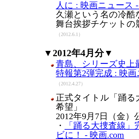
人に : 映画ニュース -
久瀬という名の冷酷
舞台挨拶チケットの
（2012.6.1）
▼2012年4月分▼
青島、シリーズ史上最も
特報第2弾完成 : 映画ニ
（2012.4.27）
正式タイトル「踊る大捜
希望」
2012年9月7日（金
・
「踊る大捜査線」
ビに！ - 映画.com