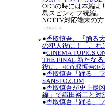
OD3の時には本編
島スピンオフ続編。
NOTTV対応端末の
（2012.6.15）
●
香取慎吾、『踊る
の犯人役に！「これは
●
CINEMA TOPIC
THE FINAL 新
役に、≪香取慎吾≫
●
香取慎吾「踊る」フ
SANSPO.COM
●
香取慎吾が史上最
線」で織田裕二と対
●
香取慎吾「踊る」