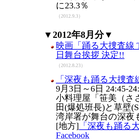
に23.3％
（2012.9.3）
▼2012年8月分▼
映画「踊る大捜査線 T
日舞台挨拶 決定!!
（2012.8.23）
「深夜も踊る大捜査線 
9月3日～6日 24:45-
小料理屋「笹美（さ
田(爆処班長)と草壁(
湾岸署が舞台の深夜
[地方]
「深夜も踊る大捜
Facebook