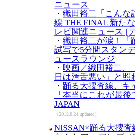
ニュース
・
織田裕二「こんな
線 THE FINAL 
レビ関連ニュース [
・
織田裕二が涙！「
試写で5分間スタンデ
ュースラウンジ
・
映画／織田裕二、『
日は滑舌悪い」と照れ笑い -
・
踊る大捜査線、キ
「本当にこれが最後です」│D
JAPAN
（2012.8.24 updated）
NISSAN×踊る大