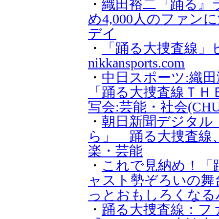
・
織田裕二『踊る』
め4,000人のファン
デイ
・
「踊る大捜査線」ヒ
nikkansports.com
・
中日スポーツ:織
「踊る大捜査線ＴＨ
写会:芸能・社会(CHUNI
・
朝日新聞デジタル
ら」 踊る大捜査線、新
楽・芸能
・
これで見納め！「踊る
ャスト勢ぞろいの舞台
っとおもしろくなる
・
踊る大捜査線：フ