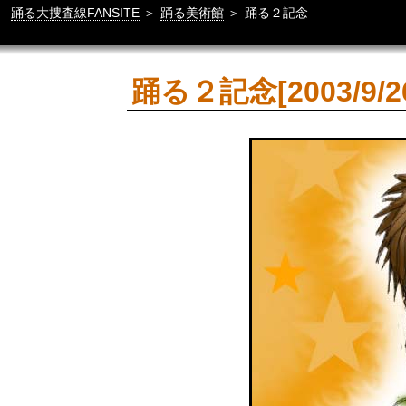
踊る大捜査線FANSITE
＞
踊る美術館
＞
踊る２記念
踊る２記念[2003/9/2