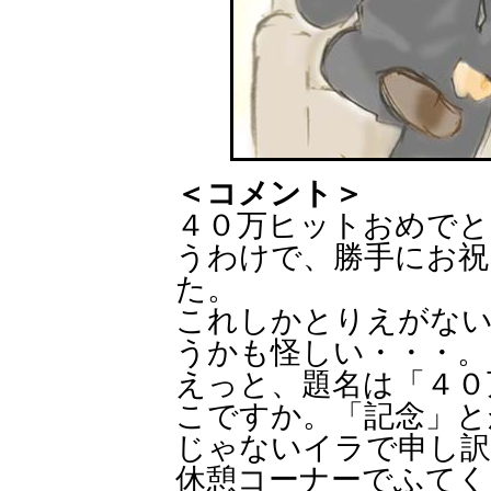
＜コメント＞
４０万ヒットおめでと
うわけで、勝手にお祝
た。
これしかとりえがな
うかも怪しい・・・。
えっと、題名は「４０
こですか。「記念」と
じゃないイラで申し訳
休憩コーナーでふて