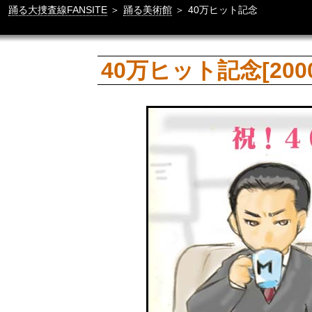
踊る大捜査線FANSITE
＞
踊る美術館
＞
40万ヒット記念
40万ヒット記念[2000/