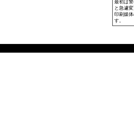
最初は警
と急遽変
印刷媒体
す。