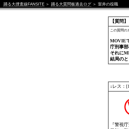
踊る大捜査線FANSITE
＞
踊る大質問板過去ログ
＞
室井の役職
【質問】
この質問の
MOVI
庁刑事部
それにM
結局のと
↓レス：[
『警視庁