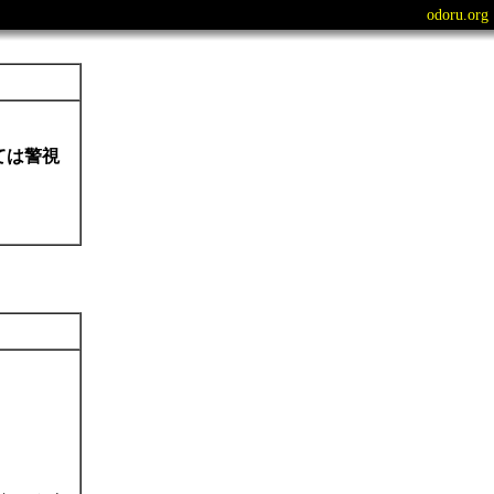
odoru.org
ては警視